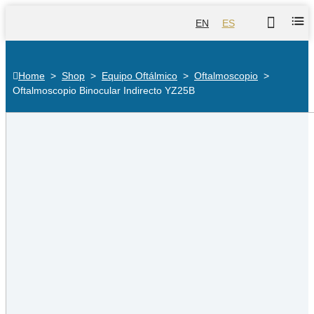
EN
ES
Home
>
Shop
>
Equipo Oftálmico
>
Oftalmoscopio
>
Oftalmoscopio Binocular Indirecto YZ25B