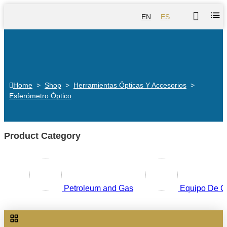
EN
ES
Home
>
Shop
>
Herramientas Ópticas Y Accesorios
>
Esferómetro Óptico
Product Category
Petroleum and Gas
Equipo De O