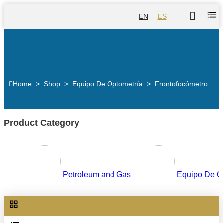
EN
ES
Home
>
Shop
>
Equipo De Optometría
>
Frontofocómetro
Product Category
Petroleum and Gas
Equipo De O